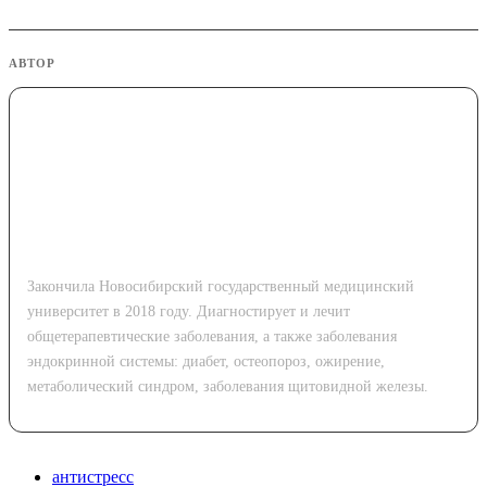
АВТОР
Мария Александровна
Закончила Новосибирский государственный медицинский
университет в 2018 году. Диагностирует и лечит
общетерапевтические заболевания, а также заболевания
эндокринной системы: диабет, остеопороз, ожирение,
метаболический синдром, заболевания щитовидной железы.
антистресс