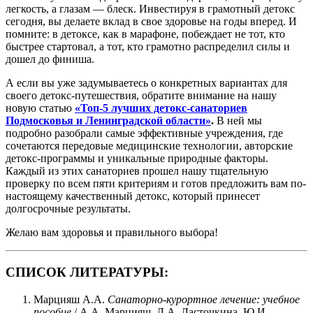
легкость, а глазам — блеск. Инвестируя в грамотный детокс
сегодня, вы делаете вклад в свое здоровье на годы вперед. И
помните: в детоксе, как в марафоне, побеждает не тот, кто
быстрее стартовал, а тот, кто грамотно распределил силы и
дошел до финиша.
А если вы уже задумываетесь о конкретных вариантах для
своего детокс-путешествия, обратите внимание на нашу
новую статью
«Топ-5 лучших детокс-санаториев
Подмосковья и Ленинградской области»
.
В ней мы
подробно разобрали самые эффективные учреждения, где
сочетаются передовые медицинские технологии, авторские
детокс-программы и уникальные природные факторы.
Каждый из этих санаториев прошел нашу тщательную
проверку по всем пяти критериям и готов предложить вам по-
настоящему качественный детокс, который принесет
долгосрочные результаты.
Желаю вам здоровья и правильного выбора!
СПИСОК ЛИТЕРАТУРЫ:
Марцияш А.А.
Санаторно-курортное лечение: учебное
пособие
/ А.А. Марцияш, Л.А. Ласточкина, Ю.И.