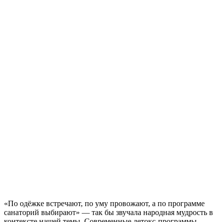
«По одёжке встречают, по уму провожают, а по программе
санаторий выбирают» — так бы звучала народная мудрость в
контексте нашей темы. Современные детокс-программы