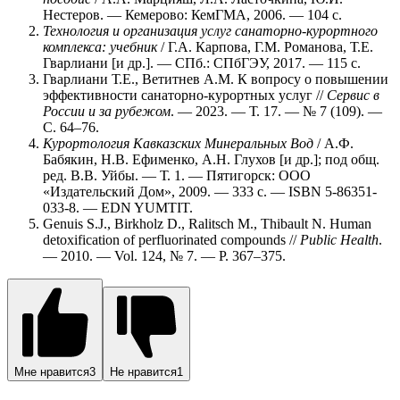
Нестеров. — Кемерово: КемГМА, 2006. — 104 с.
Технология и организация услуг санаторно-курортного
комплекса: учебник
/ Г.А. Карпова, Г.М. Романова, Т.Е.
Гварлиани [и др.]. — СПб.: СПбГЭУ, 2017. — 115 с.
Гварлиани Т.Е., Ветитнев А.М. К вопросу о повышении
эффективности санаторно-курортных услуг //
Сервис в
России и за рубежом
. — 2023. — Т. 17. — № 7 (109). —
С. 64–76.
Курортология Кавказских Минеральных Вод
/ А.Ф.
Бабякин, Н.В. Ефименко, А.Н. Глухов [и др.]; под общ.
ред. В.В. Уйбы. — Т. 1. — Пятигорск: ООО
«Издательский Дом», 2009. — 333 с. — ISBN 5-86351-
033-8. — EDN YUMTIT.
Genuis S.J., Birkholz D., Ralitsch M., Thibault N. Human
detoxification of perfluorinated compounds //
Public Health
.
— 2010. — Vol. 124, № 7. — P. 367–375.
Мне нравится
3
Не нравится
1