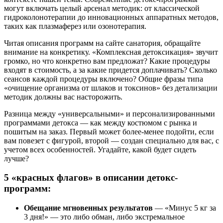
могут включать целый арсенал методик: от классической
гидроколонотерапии до инновационных аппаратных методов,
таких как плазмаферез или озонотерапия.
Читая описания программ на сайте санатория, обращайте
внимание на конкретику. «Комплексная детоксикация» звучит
громко, но что конкретно вам предложат? Какие процедуры
входят в стоимость, а за какие придется доплачивать? Сколько
сеансов каждой процедуры включено? Общие фразы типа
«очищение организма от шлаков и токсинов» без детализации
методик должны вас насторожить.
Разница между «универсальными» и персонализированными
программами детокса — как между костюмом с рынка и
пошитым на заказ. Первый может более-менее подойти, если
вам повезет с фигурой, второй — создан специально для вас, с
учетом всех особенностей. Угадайте, какой будет сидеть
лучше?
5 «красных флагов» в описании детокс-
программ:
Обещание мгновенных результатов
— «Минус 5 кг за
3 дня!» — это либо обман, либо экстремальное