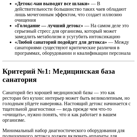
«Детокс-чаи выводят все шлаки»
— В
действительности большинство таких чаев обладают
лишь мочегонным эффектом, что создает иллюзию
очищения
«Голодание — лучший детокс»
— На самом деле это
серьезный стресс для организма, который может
замедлить метаболизм и усугубить интоксикацию
«Любой санаторий подойдет для детокса»
— Между
санаториями существуют критические различия в
программах, оборудовании и квалификации персонала
Критерий №1: Медицинская база
санатория
Санаторий без хорошей медицинской базы — это как
ресторан без кухни: интерьер может быть великолепным, но
голодным уйдете наверняка. Настоящий детокс начинается с
тщательной диагностики — ведь прежде чем что-то
«очищать», нужно понять, что и как работает в вашем
организме.
Минимальный набор диагностического оборудования для
полноценного детокса должен включать аппараты для