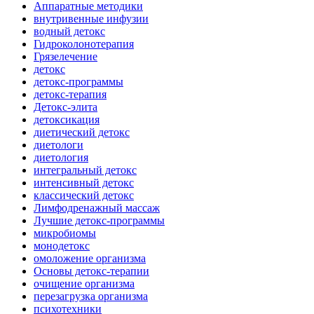
Аппаратные методики
внутривенные инфузии
водный детокс
Гидроколонотерапия
Грязелечение
детокс
детокс-программы
детокс-терапия
Детокс-элита
детоксикация
диетический детокс
диетологи
диетология
интегральный детокс
интенсивный детокс
классический детокс
Лимфодренажный массаж
Лучшие детокс-программы
микробиомы
монодетокс
омоложение организма
Основы детокс-терапии
очищение организма
перезагрузка организма
психотехники