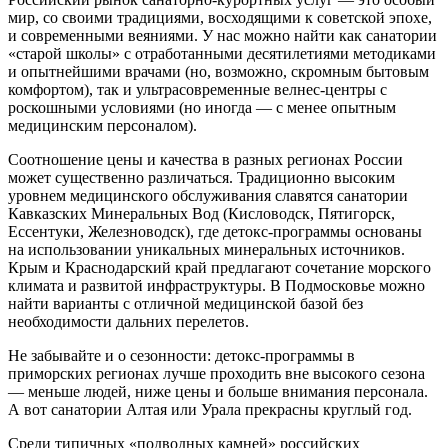
мир, со своими традициями, восходящими к советской эпохе,
и современными веяниями. У нас можно найти как санатории
«старой школы» с отработанными десятилетиями методиками
и опытнейшими врачами (но, возможно, скромным бытовым
комфортом), так и ультрасовременные велнес-центры с
роскошными условиями (но иногда — с менее опытным
медицинским персоналом).
Соотношение цены и качества в разных регионах России
может существенно различаться. Традиционно высоким
уровнем медицинского обслуживания славятся санатории
Кавказских Минеральных Вод (Кисловодск, Пятигорск,
Ессентуки, Железноводск), где детокс-программы основаны
на использовании уникальных минеральных источников.
Крым и Краснодарский край предлагают сочетание морского
климата и развитой инфраструктуры. В Подмосковье можно
найти варианты с отличной медицинской базой без
необходимости дальних перелетов.
Не забывайте и о сезонности: детокс-программы в
приморских регионах лучше проходить вне высокого сезона
— меньше людей, ниже цены и больше внимания персонала.
А вот санатории Алтая или Урала прекрасны круглый год.
Среди типичных «подводных камней» российских