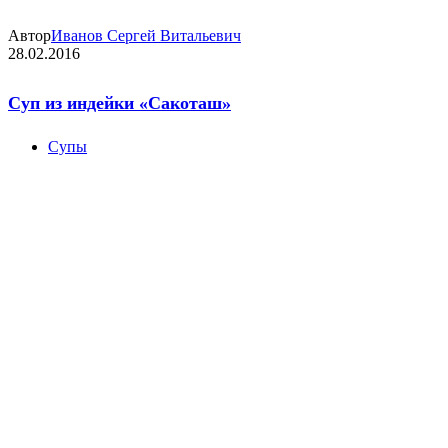
Автор
Иванов Сергей Витальевич
28.02.2016
Суп из индейки «Cакоташ»
Супы